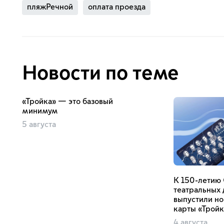
пляжРечной
оплата проезда
Новости по теме
«Тройка» — это базовый
минимум
5 августа
К 150-летию
театральных 
выпустили н
карты «Тройк
4 августа