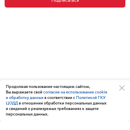
Подписаться
Продолжая пользование настоящим сайтом,
Организации транспортного
Обратная связь
Вы выражаете своё
согласие на использование cookie
комплекса
Подписка
и обработку данных
в соответствии с
Политикой ГКУ
Транспортный комплекс
на новости
ЦОДД
в отношении обработки персональных данных
России
и сведений о реализуемых требованиях к защите
Вакансии
персональных данных.
Новости
Вопрос — ответ