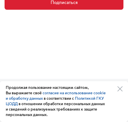
Подписаться
Продолжая пользование настоящим сайтом,
Организации транспортного
Обратная связь
Вы выражаете своё
согласие на использование cookie
комплекса
Подписка
и обработку данных
в соответствии с
Политикой ГКУ
Транспортный комплекс
на новости
ЦОДД
в отношении обработки персональных данных
России
и сведений о реализуемых требованиях к защите
Вакансии
персональных данных.
Новости
Вопрос — ответ