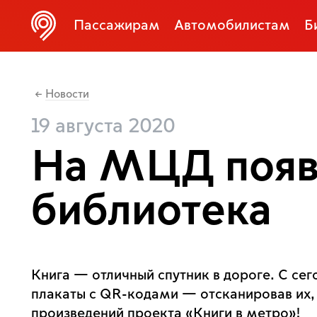
Пассажирам
Автомобилистам
Б
Новости
←
19 августа 2020
На МЦД появ
библиотека
Книга — отличный спутник в дороге. С се
плакаты с QR-кодами — отсканировав их,
произведений проекта «Книги в метро»!