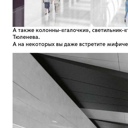
А также колонны-«галочки», светильник-«
Тюленева.
А на некоторых вы даже встретите мифич