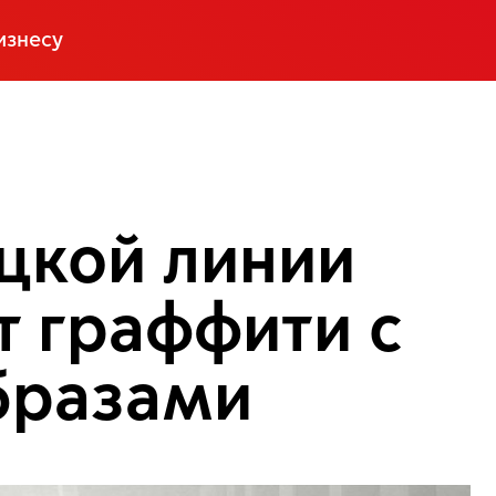
изнесу
цкой линии
т граффити с
бразами