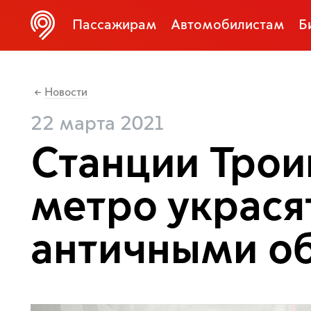
Пассажирам
Автомобилистам
Б
Новости
←
22 марта 2021
Станции Трои
метро украся
античными о