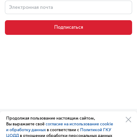
Подписаться
Продолжая пользование настоящим сайтом,
Организации транспортного
Обратная связь
Вы выражаете своё
согласие на использование cookie
комплекса
Подписка
и обработку данных
в соответствии с
Политикой ГКУ
Транспортный комплекс
на новости
ЦОДД
в отношении обработки персональных данных