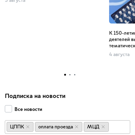
5 августа
К 150-лети
деятелей в
тематическ
4 августа
Подписка на новости
Все новости
ЦППК
оплата проезда
МЦД
×
×
×