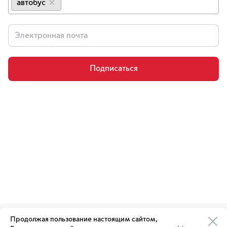
автобус
×
Подписаться
Продолжая пользование настоящим сайтом,
Организации транспортного
Обратная связь