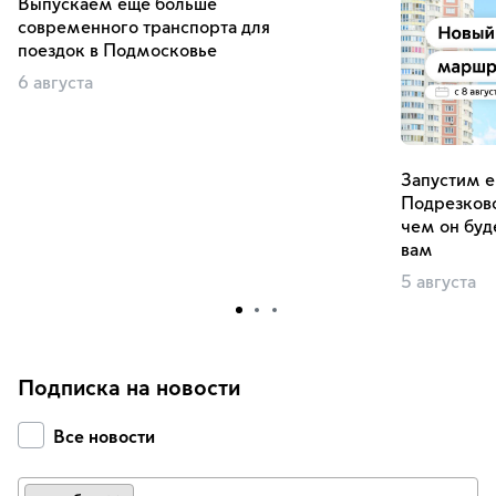
Выпускаем еще больше
современного транспорта для
поездок в Подмосковье
6 августа
Запустим е
Подрезково
чем он буд
вам
5 августа
Подписка на новости
Все новости