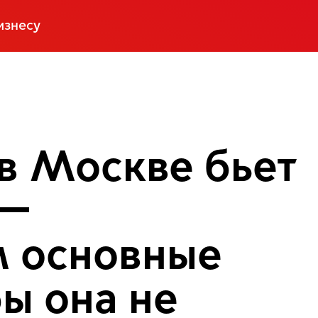
изнесу
в Москве бьет
 —
м основные
бы она не