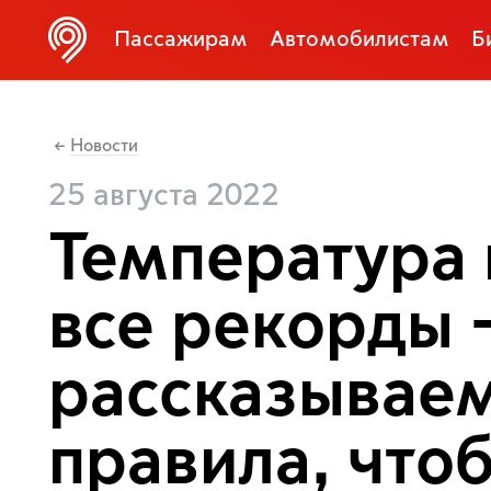
Пассажирам
Автомобилистам
Б
Новости
←
25 августа 2022
Температура 
все рекорды
рассказывае
правила, что