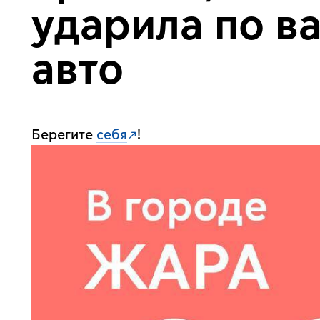
ударила по в
авто
Берегите
себя
!