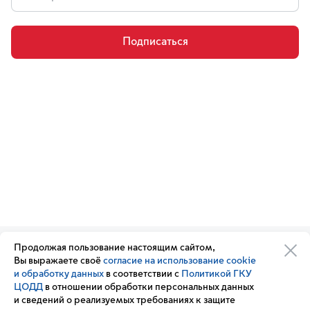
Подписаться
Продолжая пользование настоящим сайтом,
Организации транспортного
Обратная связь
Вы выражаете своё
согласие на использование cookie
комплекса
Подписка
и обработку данных
в соответствии с
Политикой ГКУ
Транспортный комплекс
на новости
ЦОДД
в отношении обработки персональных данных
России
и сведений о реализуемых требованиях к защите
Вакансии