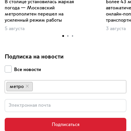
В столице установилась жаркая
Более 43 м
погода — Московский
автоматиче
метрополитен перешел на
онлайн-по
усиленный режим работы
транспортн
5 августа
3 августа
Подписка на новости
Все новости
метро
×
Подписаться