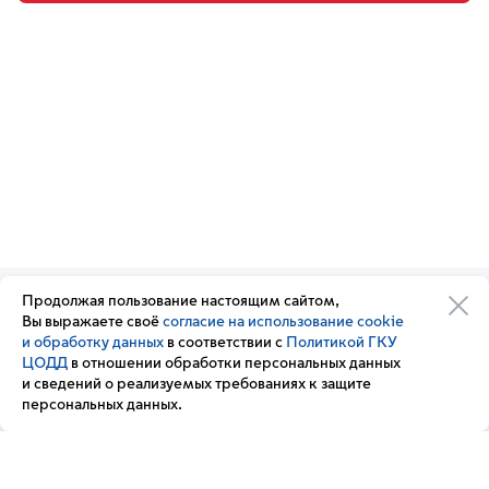
Продолжая пользование настоящим сайтом,
Организации транспортного
Обратная связь
Вы выражаете своё
согласие на использование cookie
комплекса
Подписка
и обработку данных
в соответствии с
Политикой ГКУ
Транспортный комплекс
на новости
ЦОДД
в отношении обработки персональных данных
России
и сведений о реализуемых требованиях к защите
Вакансии
персональных данных.
Новости
Вопрос — ответ