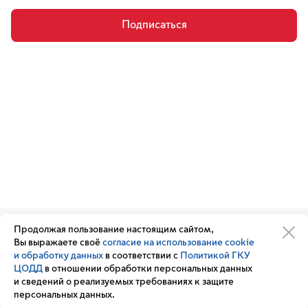
Подписаться
Продолжая пользование настоящим сайтом,
Организации транспортного
Обратная связь
Вы выражаете своё
согласие на использование cookie
комплекса
Подписка
и обработку данных
в соответствии с
Политикой ГКУ
Транспортный комплекс
на новости
ЦОДД
в отношении обработки персональных данных
России
и сведений о реализуемых требованиях к защите
Вакансии
персональных данных.
Новости