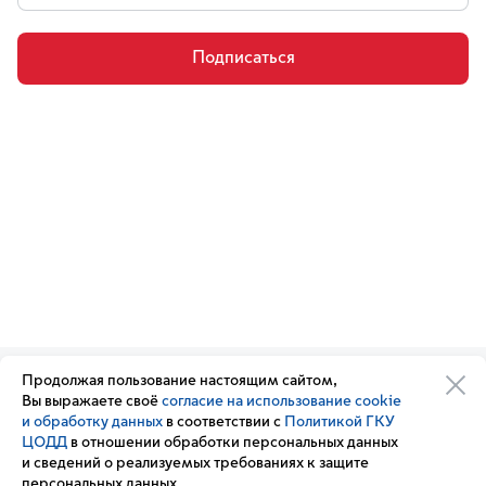
Подписаться
Продолжая пользование настоящим сайтом,
Организации транспортного
Обратная связь
Вы выражаете своё
согласие на использование cookie
комплекса
Подписка
и обработку данных
в соответствии с
Политикой ГКУ
Транспортный комплекс
на новости
ЦОДД
в отношении обработки персональных данных
России
и сведений о реализуемых требованиях к защите
Вакансии
персональных данных.