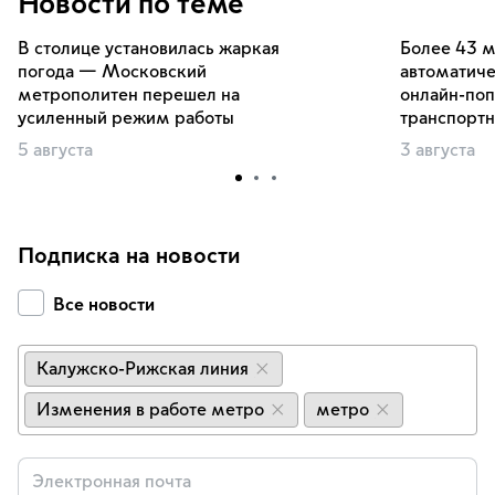
Новости по теме
В столице установилась жаркая
Более 43 м
погода — Московский
автоматиче
метрополитен перешел на
онлайн-по
усиленный режим работы
транспортн
5 августа
3 августа
Подписка на новости
Все новости
Калужско-Рижская линия
×
Изменения в работе метро
метро
×
×