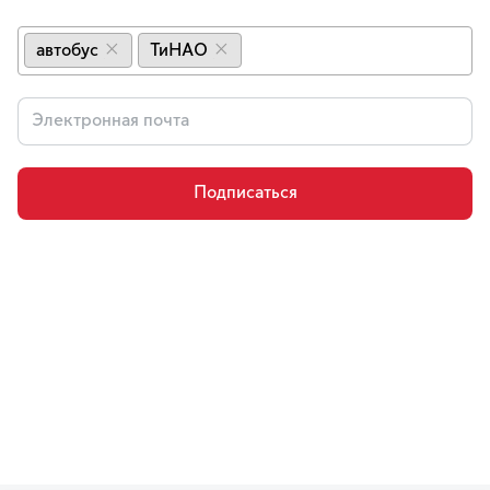
автобус
ТиНАО
×
×
Подписаться