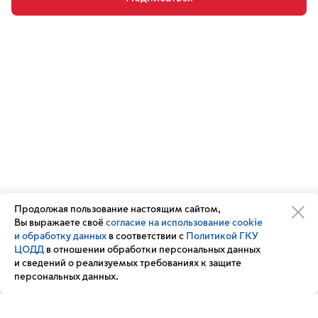
Продолжая пользование настоящим сайтом,
Организации транспортного
Обратная связь
Вы выражаете своё
согласие на использование cookie
комплекса
Подписка
и обработку данных
в соответствии с
Политикой ГКУ
Транспортный комплекс
на новости
ЦОДД
в отношении обработки персональных данных
России
и сведений о реализуемых требованиях к защите
Вакансии
персональных данных.
Новости
Вопрос — ответ