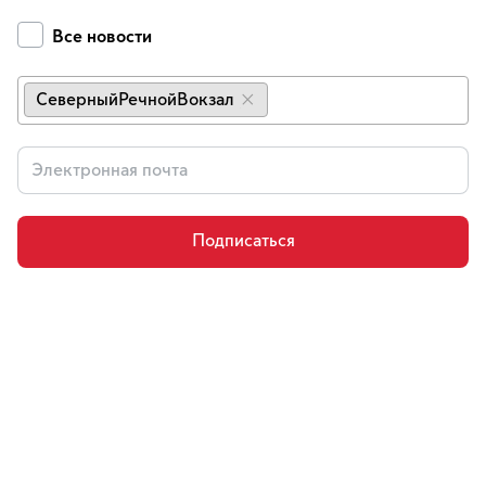
Все новости
СеверныйРечнойВокзал
×
Подписаться