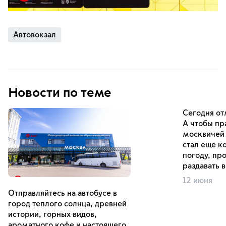
Автовокзал
Новости по теме
Сегодня от
А чтобы пр
москвичей 
стал еще к
погоду, пр
раздавать 
12 июня
Отправляйтесь на автобусе в
город теплого солнца, древней
истории, горных видов,
ароматного кофе и настоящего