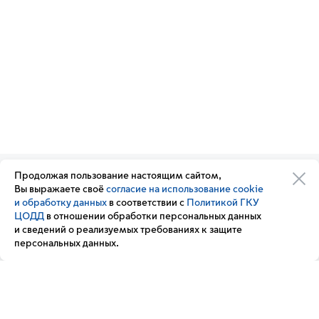
Продолжая пользование настоящим сайтом,
Организации транспортного
Обратная связь
Вы выражаете своё
согласие на использование cookie
комплекса
Подписка
и обработку данных
в соответствии с
Политикой ГКУ
Транспортный комплекс
на новости
ЦОДД
в отношении обработки персональных данных
России
и сведений о реализуемых требованиях к защите
Вакансии
персональных данных.
Новости
Вопрос — ответ
Контакт-центр «Московский транспорт»