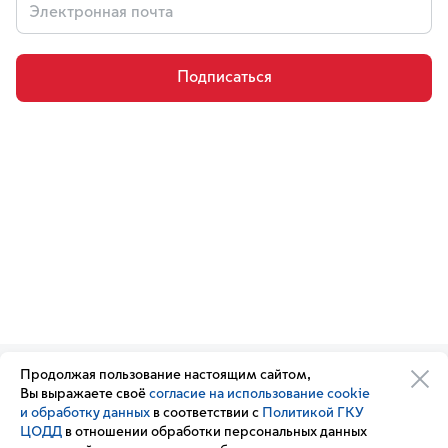
Подписаться
Продолжая пользование настоящим сайтом,
Организации транспортного
Обратная связь
Вы выражаете своё
согласие на использование cookie
комплекса
Подписка
и обработку данных
в соответствии с
Политикой ГКУ
Транспортный комплекс
на новости
ЦОДД
в отношении обработки персональных данных
России