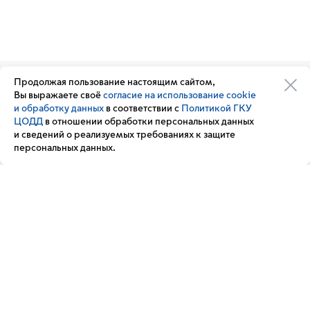
Продолжая пользование настоящим сайтом,
Организации транспортного
Обратная связь
Вы выражаете своё
согласие на использование cookie
комплекса
Подписка
и обработку данных
в соответствии с
Политикой ГКУ
Транспортный комплекс
на новости
ЦОДД
в отношении обработки персональных данных
России
и сведений о реализуемых требованиях к защите
Вакансии
персональных данных.
Новости
Вопрос — ответ
Контакт-центр «Московский транспорт»
+7 495 539-54-54
3210
(с мобильного телефона)
Мы в соц. сетях