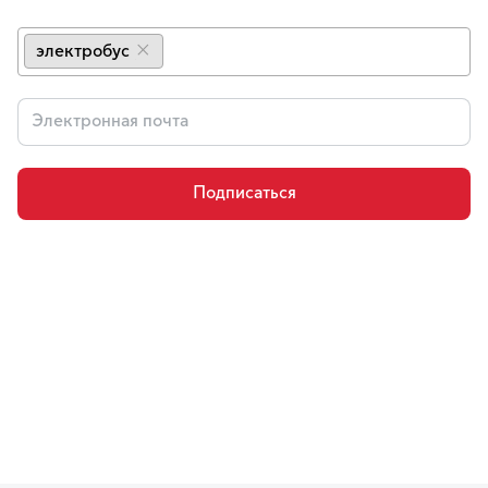
электробус
×
Подписаться