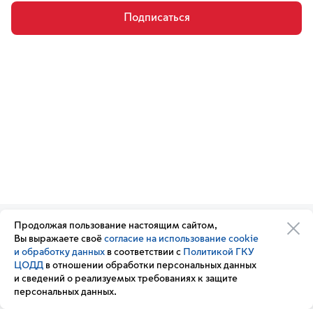
Подписаться
Продолжая пользование настоящим сайтом,
Организации транспортного
Обратная связь
Вы выражаете своё
согласие на использование cookie
комплекса
Подписка
и обработку данных
в соответствии с
Политикой ГКУ
Транспортный комплекс
на новости
ЦОДД
в отношении обработки персональных данных
России
и сведений о реализуемых требованиях к защите
Вакансии
персональных данных.
Новости