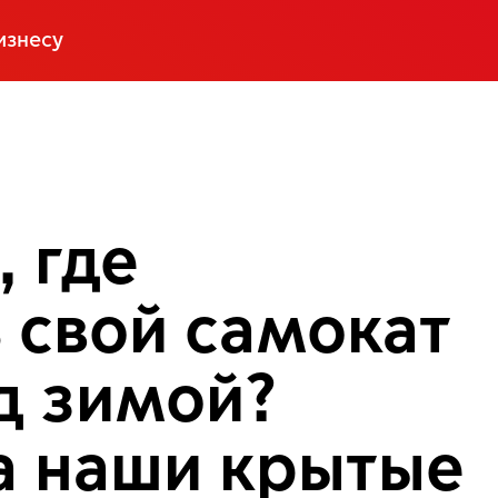
изнесу
 где
 свой самокат
д зимой?
на наши крытые