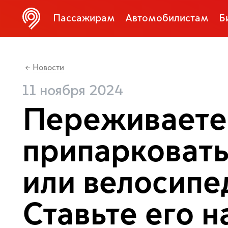
Пассажирам
Автомобилистам
Б
Новости
←
11 ноября 2024
Переживаете,
припарковать
или велосипе
Ставьте его 