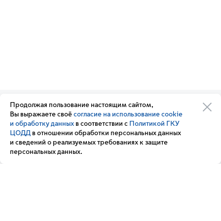
Продолжая пользование настоящим сайтом,
Организации транспортного
Обратная связь
Вы выражаете своё
согласие на использование cookie
комплекса
Подписка
и обработку данных
в соответствии с
Политикой ГКУ
Транспортный комплекс
на новости
ЦОДД
в отношении обработки персональных данных
России
и сведений о реализуемых требованиях к защите
Вакансии
персональных данных.
Новости
Вопрос — ответ
Контакт-центр «Московский транспорт»
+7 495 539-54-54