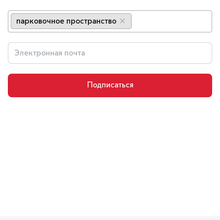
парковочное пространство
×
Подписаться