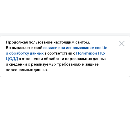
Продолжая пользование настоящим сайтом,
Организации транспортного
Обратная связь
Вы выражаете своё
согласие на использование cookie
комплекса
Подписка
и обработку данных
в соответствии с
Политикой ГКУ
Транспортный комплекс
на новости
ЦОДД
в отношении обработки персональных данных
России
и сведений о реализуемых требованиях к защите
Вакансии
персональных данных.
Новости
Вопрос — ответ
Контакт-центр «Московский транспорт»
+7 495 539-54-54
3210
(с мобильного телефона)
Мы в соц. сетях