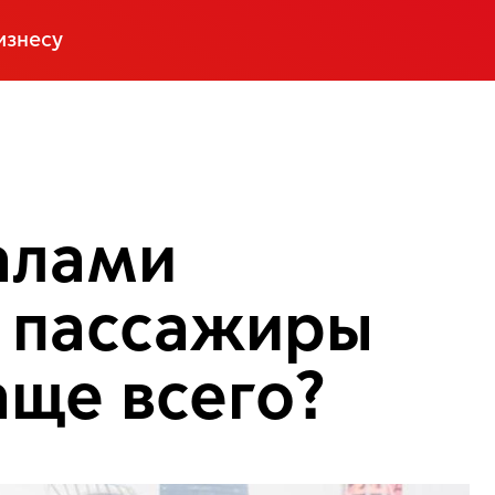
изнесу
алами
в пассажиры
аще всего?