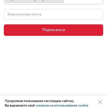
×
Подписаться
Продолжая пользование настоящим сайтом,
Организации транспортного
Обратная связь
Вы выражаете своё
согласие на использование cookie
комплекса