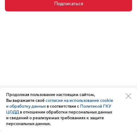
Подписаться
Продолжая пользование настоящим сайтом,
Организации транспортного
Обратная связь
Вы выражаете своё
согласие на использование cookie
комплекса
Подписка
и обработку данных
в соответствии с
Политикой ГКУ
Транспортный комплекс
на новости
ЦОДД
в отношении обработки персональных данных
России
и сведений о реализуемых требованиях к защите
Вакансии
персональных данных.
Новости
Вопрос — ответ