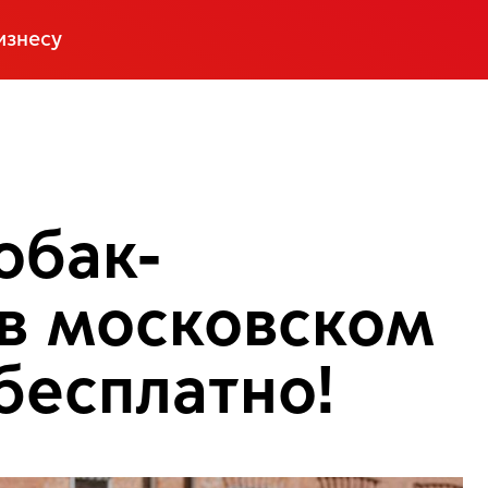
изнесу
обак-
в московском
бесплатно!