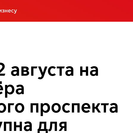
изнесу
2 августа на
ёра
го проспекта
упна для