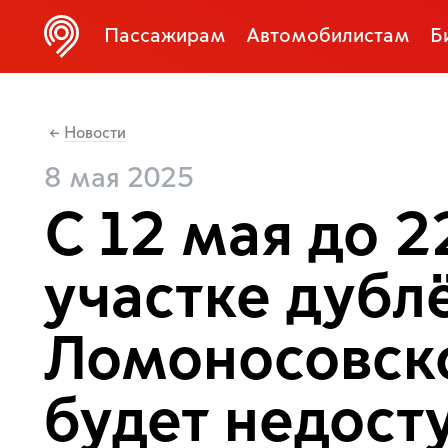
Пассажирам
Автомобилистам
Б
Новости
←
8 мая 2025
С 12 мая до 2
участке дубл
Ломоносовско
будет недост