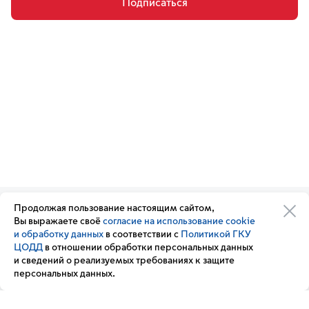
Подписаться
Продолжая пользование настоящим сайтом,
Организации транспортного
Обратная связь
Вы выражаете своё
согласие на использование cookie
комплекса
Подписка
и обработку данных
в соответствии с
Политикой ГКУ
Транспортный комплекс
на новости
ЦОДД
в отношении обработки персональных данных
России
и сведений о реализуемых требованиях к защите
Вакансии
персональных данных.
Новости
Вопрос — ответ