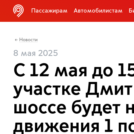
Пассажирам
Автомобилистам
Б
Новости
←
8 мая 2025
С 12 мая до 1
участке Дмит
шоссе будет 
движения 1 п