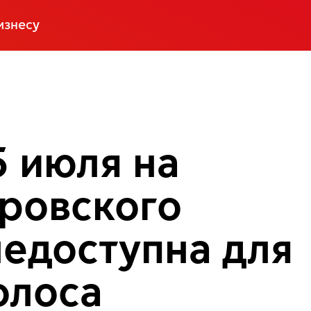
изнесу
5 июля на
ровского
недоступна для
олоса