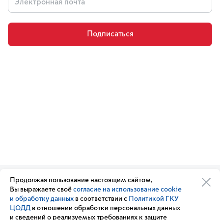
Подписаться
Продолжая пользование настоящим сайтом,
Организации транспортного
Обратная связь
Вы выражаете своё
согласие на использование cookie
комплекса
Подписка
и обработку данных
в соответствии с
Политикой ГКУ
Транспортный комплекс
на новости
ЦОДД
в отношении обработки персональных данных
России
и сведений о реализуемых требованиях к защите