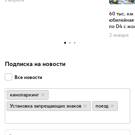
1 апреля
60 тыс. км
юбилейная 
по D4 с мо
2 января
Подписка на новости
Все новости
кинопаркинг
×
Установка запрещающих знаков
поезд
×
×