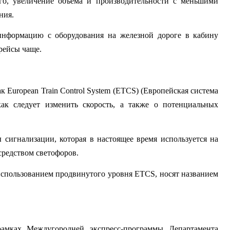
го, увеличение объема и производительности с меньшими 
ния.
формацию с оборудования на железной дороге в кабину 
рейсы чаще.
к European Train Control System (ETCS) (Европейская система 
ак следует изменить скорость, а также о потенциальных 
сигнализации, которая в настоящее время используется на 
средством светофоров.
спользованием продвинутого уровня ETCS, носят названием 
амках Междугородней экспресс-программы Департамента 