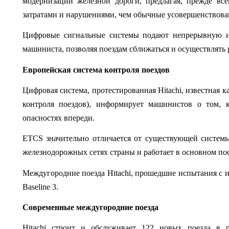
модернизации железной дороги, предлагая, прежде все
затратами и нарушениями, чем обычные усовершенствова
Цифровые сигнальные системы подают непрерывную ин
машиниста, позволяя поездам сближаться и осуществлять 
Европейская система контроля поездов
Цифровая система, протестированная Hitachi, известная ка
контроля поездов), информирует машинистов о том, к
опасностях впереди.
ETCS значительно отличается от существующей системы 
железнодорожных сетях страны и работает в основном по
Междугородние поезда Hitachi, прошедшие испытания с и
Baseline 3.
Современные междугородние поезда
Hitachi строит и обслуживает 122 новых поезда в р