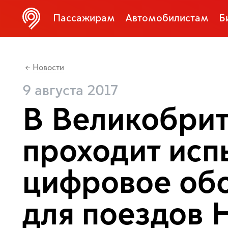
Пассажирам
Автомобилистам
Б
Новости
←
9 августа 2017
В Великобри
проходит исп
цифровое об
для поездов H