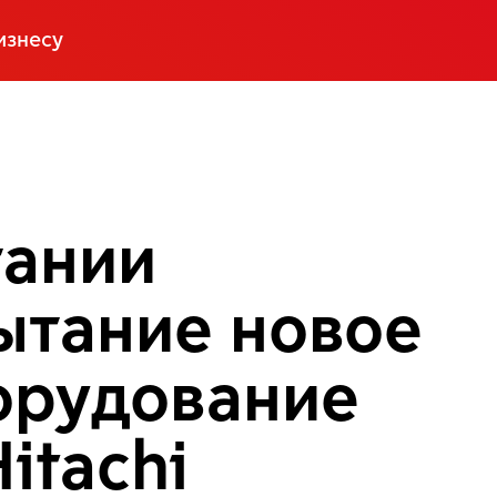
изнесу
тании
ытание новое
орудование
itachi