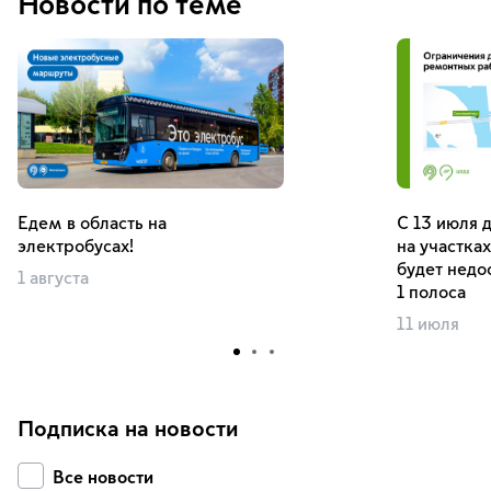
Новости по теме
Едем в область на
С 13 июля д
электробусах!
на участка
будет недо
1 августа
1 полоса
11 июля
Подписка на новости
Все новости