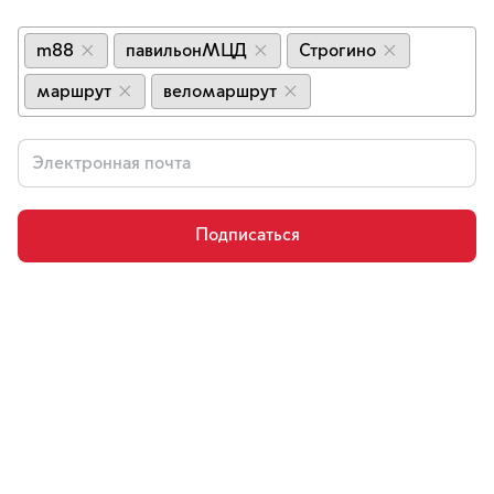
m88
павильонМЦД
Строгино
×
×
×
маршрут
веломаршрут
×
×
Подписаться