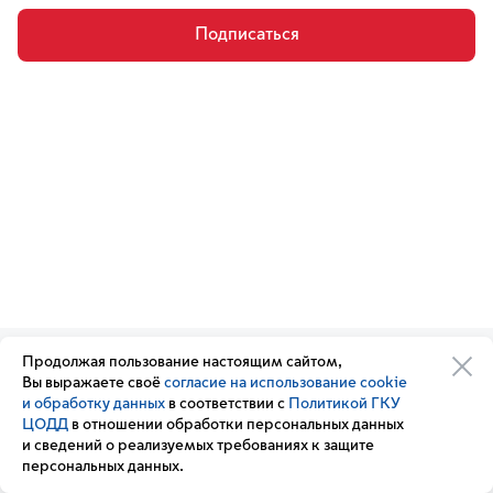
Подписаться
Продолжая пользование настоящим сайтом,
Организации транспортного
Обратная связь
Вы выражаете своё
согласие на использование cookie
комплекса
Подписка
и обработку данных
в соответствии с
Политикой ГКУ
Транспортный комплекс
на новости
ЦОДД
в отношении обработки персональных данных
России
и сведений о реализуемых требованиях к защите
Вакансии
персональных данных.
Новости