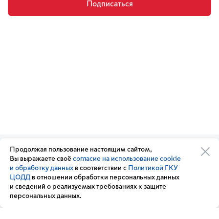
Подписаться
Продолжая пользование настоящим сайтом,
Организации транспортного
Обратная связь
Вы выражаете своё
согласие на использование cookie
комплекса
Подписка
и обработку данных
в соответствии с
Политикой ГКУ
Транспортный комплекс
на новости
ЦОДД
в отношении обработки персональных данных
России
и сведений о реализуемых требованиях к защите
Вакансии
персональных данных.
Новости
Вопрос — ответ