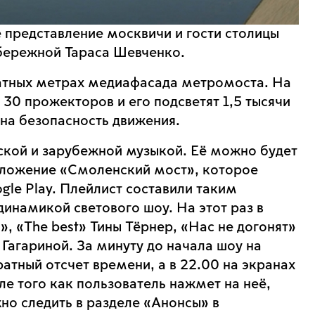
представление москвичи и гости столицы
бережной Тараса Шевченко.
атных метрах медиафасада метромоста. На
0 прожекторов и его подсветят 1,5 тысячи
 на безопасность движения.
ской и зарубежной музыкой. Её можно будет
иложение «Смоленский мост», которое
ogle Play. Плейлист составили таким
динамикой светового шоу. На этот раз в
 «The best» Тины Тёрнер, «Нас не догонят»
Гагариной. За минуту до начала шоу на
атный отсчет времени, а в 22.00 на экранах
ле того как пользователь нажмет на неё,
но следить в разделе «Анонсы» в