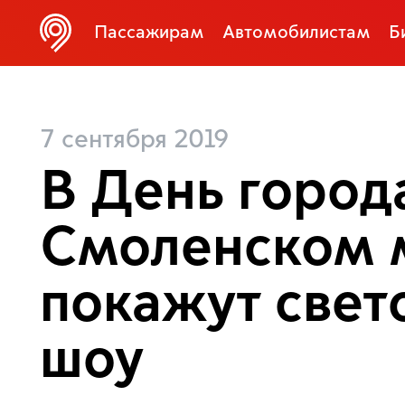
Пассажирам
Автомобилистам
Б
7 сентября 2019
В День город
Смоленском 
покажут свет
шоу