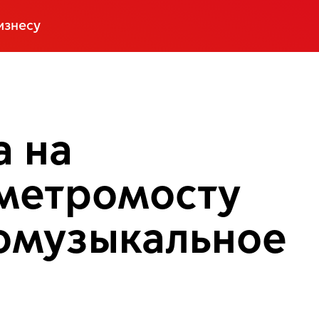
изнесу
а на
метромосту
омузыкальное