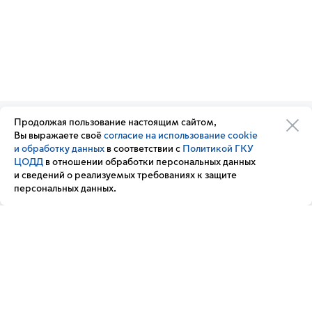
Продолжая пользование настоящим сайтом,
Организации транспортного
Обратная связь
Вы выражаете своё
согласие на использование cookie
комплекса
Подписка
и обработку данных
в соответствии с
Политикой ГКУ
Транспортный комплекс
на новости
ЦОДД
в отношении обработки персональных данных
России
и сведений о реализуемых требованиях к защите
Вакансии
персональных данных.
Новости
Вопрос — ответ
Контакт-центр «Московский транспорт»
+7 495 539-54-54
3210
(с мобильного телефона)