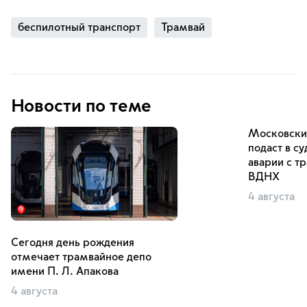
беспилотный транспорт
Трамвай
Новости по теме
Московски
подаст в су
аварии с т
ВДНХ
4 августа
Сегодня день рождения
отмечает трамвайное депо
имени П. Л. Апакова
4 августа