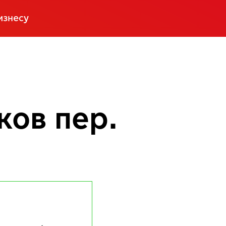
изнесу
ков пер.