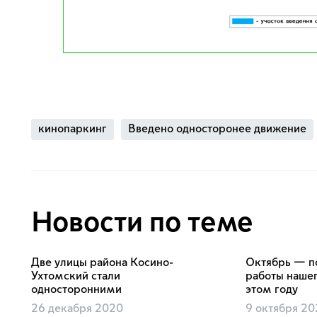
кинопаркинг
Введено односторонее движение
Новости по теме
Две улицы района Косино-
Октябрь — п
Ухтомский стали
работы нашег
односторонними
этом году
26 декабря 2020
9 октября 2