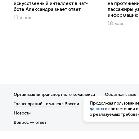
искусственный интеллект в чат-
на протяжен
боте Александра знает ответ
пассажиры у
информацию 
11 июня
18 мая
Организации транспортного комплекса
Обратная связь
Продолжая пользование
Транспортный комплекс России
Подписка на нов
данных
в соответствии с
Новости
Вакансии
о реализуемых требован
Вопрос — ответ