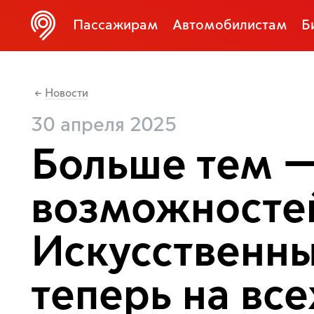
Пассажирам
Автомобилистам
Б
Новости
←
30 апреля 2025
Больше тем 
возможносте
Искусственны
теперь на вс