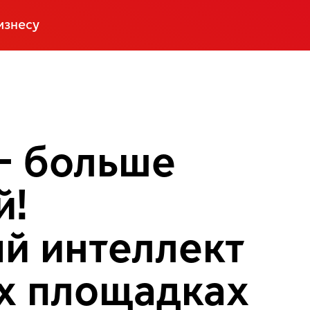
изнесу
— больше
й!
й интеллект
ех площадках